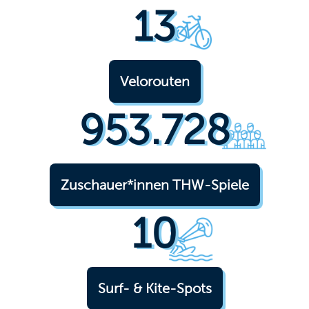
13
Velorouten
953.728
Zuschauer*innen THW-Spiele
10
Surf- & Kite-Spots