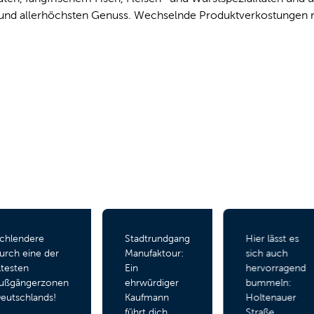
it und allerhöchsten Genuss. Wechselnde Produktverkostungen
Stadtrundgang
Hier lässt es
Schlendere
Manufaktour:
sich auch
durch eine der
Ein
hervorragend
ältesten
ehrwürdiger
bummeln:
Fußgängerzone
Kaufmann
Holtenauer
Deutschlands!
führt dich
Straße.