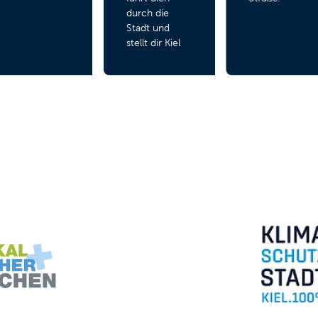
durch die
Stadt und
stellt dir Kiel
und Kieler
Manufakturen
vor.