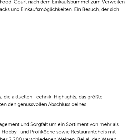
 der Food-Court nach dem Einkaufsbummel zum Verweilen
acks und Einkaufsmöglichkeiten. Ein Besuch, der sich
ie aktuellen Technik-Highlights, das größte
eten den genussvollen Abschluss deines
gagement und Sorgfalt um ein Sortiment von mehr als
ts, Hobby- und Profiköche sowie Restaurantchefs mit
über 2.200 verschiedenen Weinen. Bei all den Waren