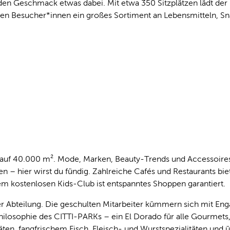
r jeden Geschmack etwas dabei. Mit etwa 350 Sitzplätzen lädt
 den Besucher*innen ein großes Sortiment an Lebensmitteln, Sn
f 40.000 m². Mode, Marken, Beauty-Trends und Accessoires, d
n – hier wirst du fündig. Zahlreiche Cafés und Restaurants bi
m kostenlosen Kids-Club ist entspanntes Shoppen garantiert.
er Abteilung. Die geschulten Mitarbeiter kümmern sich mit En
 Philosophie des CITTI-PARKs – ein El Dorado für alle Gourme
en, fangfrischem Fisch, Fleisch- und Wurstspezialitäten und 