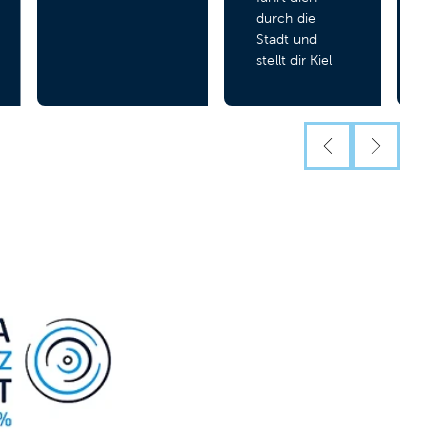
durch die
Stadt und
stellt dir Kiel
und Kieler
Manufakturen
vor.