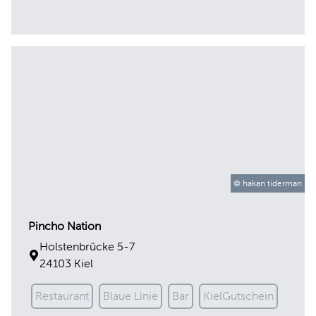
© hakan tiderman
Pincho Nation
Holstenbrücke 5-7
24103 Kiel
Restaurant
Blaue Linie
Bar
KielGutschein