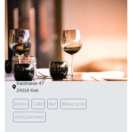
Blauer Engel
Kaistrasse 47
24114 Kiel
Bistro
Café
Bar
Blaue Linie
KielGutschein