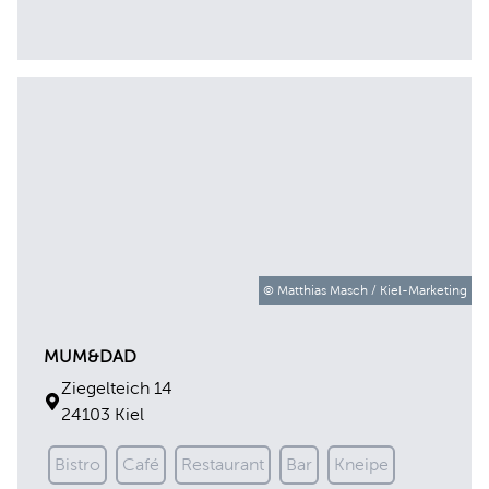
© Matthias Masch / Kiel-Marketing
MUM&DAD
Ziegelteich 14
24103 Kiel
Bistro
Café
Restaurant
Bar
Kneipe