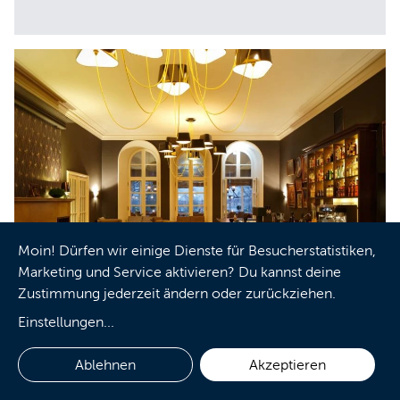
Moin! Dürfen wir einige Dienste für Besucherstatistiken,
Marketing und Service aktivieren? Du kannst deine
Soll & Haben Bar
Zustimmung jederzeit ändern oder zurückziehen.
© Romantik Hotel Kieler Kaufmann, Jan-Michael Böckmann
Niemannsweg 102
Einstellungen
...
24105 Kiel
Ablehnen
Akzeptieren
Bar