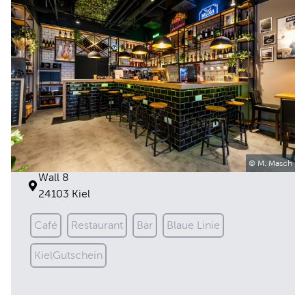
Azul Tapas Café Bar
© M. Masch
Wall 8
24103 Kiel
Café
Restaurant
Bar
Blaue Linie
KielGutschein