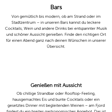
Bars
Leichte 
Von gemütlich bis modern, ob am Strand oder im
Gebärde
Stadtzentrum – in unseren Bars kannst du leckere
Cocktails, Wein und andere Drinks bei entspannter Musik
und schöner Aussicht genießen. Finde den richtigen Ort
für einen Abend ganz nach deinen Wünschen in unserer
Übersicht.
© Kiel Marketing / Finja Thiede
Genießen mit Aussicht
Ob chillige Strandbar oder Rooftop-Feeling,
hausgemachtes Eis und bunte Cocktails oder ein
gesetztes Dinner mit begleitenden Weinen – am Fjord
findest du ein breites gastronomisches Angebot. Das ist