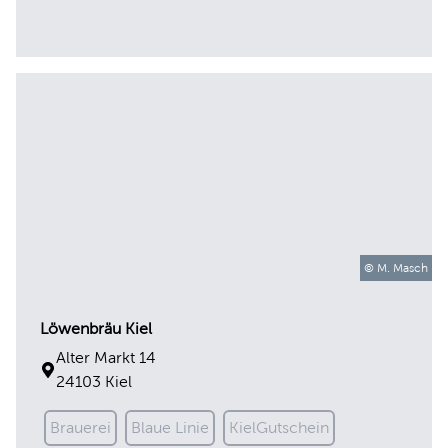
© M. Masch
Löwenbräu Kiel
Alter Markt 14
24103 Kiel
Brauerei
Blaue Linie
KielGutschein