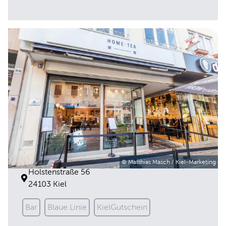
Home Tea Jia
© Matthias Masch / Kiel-Marketing
Holstenstraße 56
24103 Kiel
Bar
Blaue Linie
KielGutschein