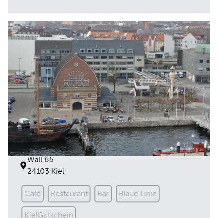
Der Alte Mann
Wall 65
24103 Kiel
Café
Restaurant
Bar
Blaue Linie
KielGutschein