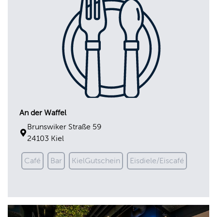
An der Waffel
Brunswiker Straße 59
24103 Kiel
Café
Bar
KielGutschein
Eisdiele/Eiscafé