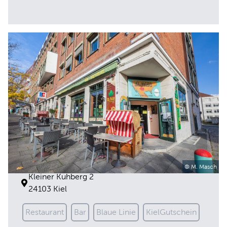
El Paso
© M. Masch
Kleiner Kuhberg 2
24103 Kiel
Restaurant
Bar
Blaue Linie
KielGutschein