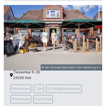
Das Schiffercafe Kiel
© Jan-Michael Böckmann, Kiel-Marketing e.V.
Tiessenkai 9-10
24159 Kiel
Restaurant
Café
Schiffsgastronomie
Weinstube
Fischlokal