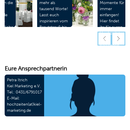
hon die
mehr als
Momente für
tausend Worte!
immer
iele
Lasst euch
einfangen!
ten
inspirieren vom
Hier findet
hnliche
Brautstrauß bis
ihr für euren
r ein
zur
Hochzeitstag
iches
Tischdekoration.
den
Mehr ...
passenden
Fotograf.
Mehr ...
Eure Ansprechpartnerin
Petra Itrich
Kiel Marketing e.V.
Tel.:
0431/6791017
E-Mail:
hochzeiten(at)kiel-
marketing.de