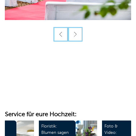
Service für eure Hochzeit:
s &
Floristik:
Foto &
Blumen sagen
Video: