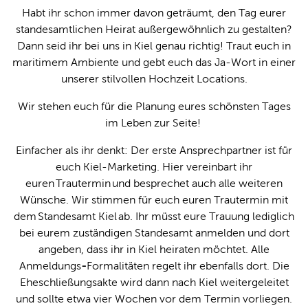
Habt ihr schon immer davon geträumt, den Tag eurer
Leichte 
standesamtlichen Heirat außergewöhnlich zu gestalten?
Dann seid ihr bei uns in Kiel genau richtig! Traut euch in
Gebärde
maritimem Ambiente und gebt euch das Ja-Wort in einer
unserer stilvollen Hochzeit Locations.
Wir stehen euch für die Planung eures schönsten Tages
im Leben zur Seite!
Einfacher als ihr denkt: Der erste Ansprechpartner ist für
euch Kiel-Marketing. Hier vereinbart ihr
euren Trautermin und besprechet auch alle weiteren
Wünsche. Wir stimmen für euch euren Trautermin mit
dem Standesamt Kiel ab. Ihr müsst eure Trauung lediglich
bei eurem zuständigen Standesamt anmelden und dort
angeben, dass ihr in Kiel heiraten möchtet. Alle
Anmeldungs
-
Formalitäten regelt ihr ebenfalls dort. Die
Eheschließungsakte wird dann nach Kiel weitergeleitet
und sollte etwa vier Wochen vor dem Termin vorliegen.