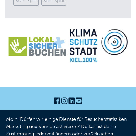
SUP-Spot
Surf-Spot
Moin! Dürfen wir einige Dienste für Besucherstatistiken,
Marketing und Service aktivieren? Du kannst deine
Impressum
Business
Jobs
Presse
Zustimmung jederzeit ändern oder zurückziehen.