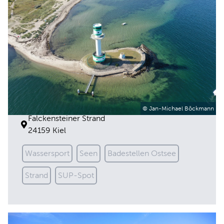
Falckensteiner Strand
© Jan-Michael Böckmann
Falckensteiner Strand
24159 Kiel
Wassersport
Seen
Badestellen Ostsee
Strand
SUP-Spot