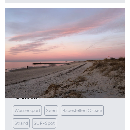
Stein
Am Strand
24235 Stein
Wassersport
Seen
Badestellen Ostsee
Strand
SUP-Spot