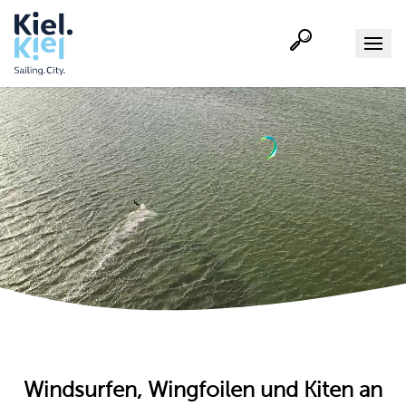
Suche
Menu
Entdecken
Veranstaltu
Aktiv
Buchen
Service
Kiel-Tipps
Online-
Windsurfen, Wingfoilen und Kiten an
Kieler 