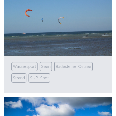
Aukrog
An der Au 2
24235 Laboe
Wassersport
Seen
Badestellen Ostsee
Strand
SUP-Spot