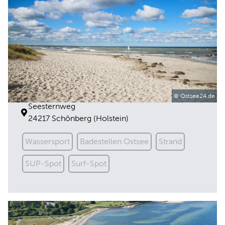
Brasilien
© Ostsee24.de
Seesternweg
24217 Schönberg (Holstein)
Wassersport
Badestellen Ostsee
Strand
SUP-Spot
Surf-Spot