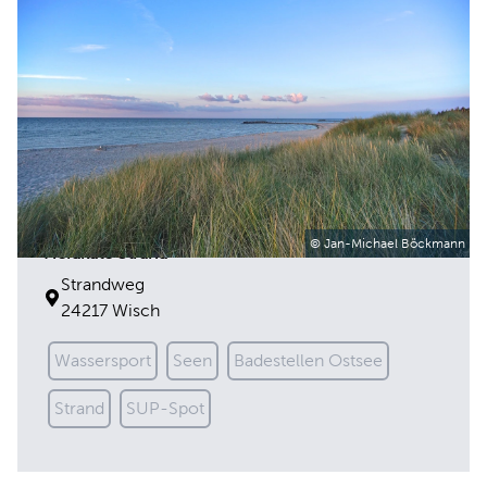
© Jan-Michael Böckmann
Heidkate Strand
Strandweg
24217 Wisch
Wassersport
Seen
Badestellen Ostsee
Strand
SUP-Spot