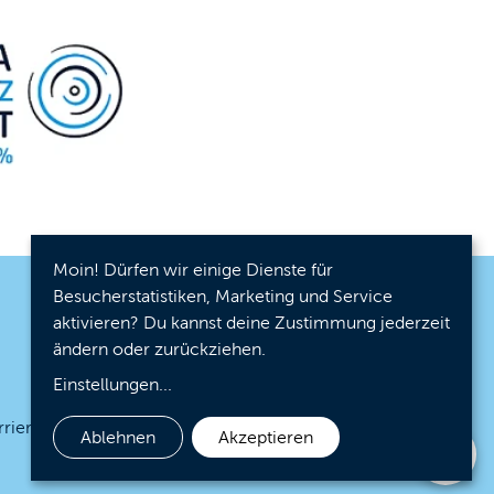
Moin! Dürfen wir einige Dienste für
Besucherstatistiken, Marketing und Service
aktivieren? Du kannst deine Zustimmung jederzeit
ändern oder zurückziehen.
Einstellungen
...
rrierefreiheit
Cookies
Ablehnen
Akzeptieren