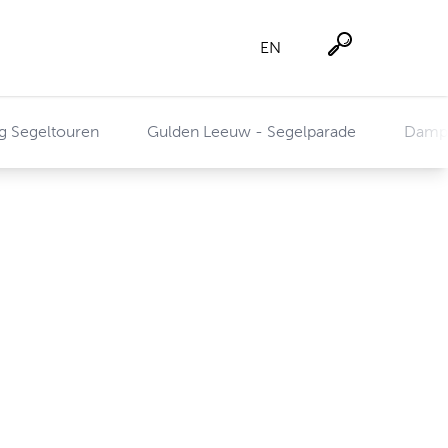
EN
Suche
g Segeltouren
Gulden Leeuw - Segelparade
Dampf